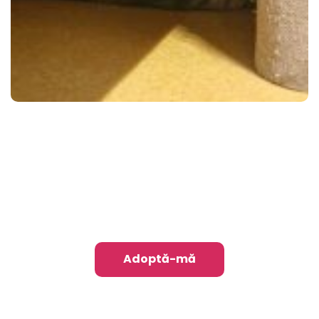
Vrei să mă adopți?
Sunt gata să fac o familie
fericită!
Adoptă-mă