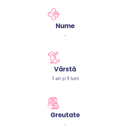
Nume
-
Vârstă
1 an și 9 luni
Greutate
-